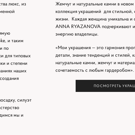
тва люкс, из
Жемчуг и натуральные камни в новом
еменной
коллекция украшений для стильной,
жизни.
Каждая женщина уникальна и 
ANNA RYAZANOVA подчеркивают и у
рямую
энергию владелицы.
ke, и таким
«Мои украшения — это гармония про
и по
детали, знание тенденций и стилей, 
ки для типовых
натуральные камни, жемчуг и материа
лки и степени
сочетаемость с любым гардеробом».
ланиях наших
 создания
ПОСМОТРЕТЬ УКРА
осадку, силуэт
астерство
димся мы и