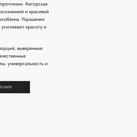
 прочтении. Авторская
 осознанной и красивой
особенна. Украшения
силивают красоту и
порций, выверенные
качественные
лы, универсальность и
ШЕНИЯ