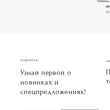
Рубашка 
30
19
ПОДПИСКА
НА
П
Узнай первой о
т
новинках и
спецпредложениях!