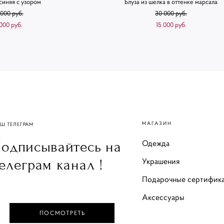
синяя с узором
Блуза из шелка в оттенке марсала
 000 pуб.
30 000 pуб.
 000 pуб.
15 000 pуб.
МАГАЗИН
Ш ТЕЛЕГРАМ
Одежда
одписывайтесь на
Украшения
елеграм канал !
Подарочные сертифик
Аксессуары
ПОСМОТРЕТЬ