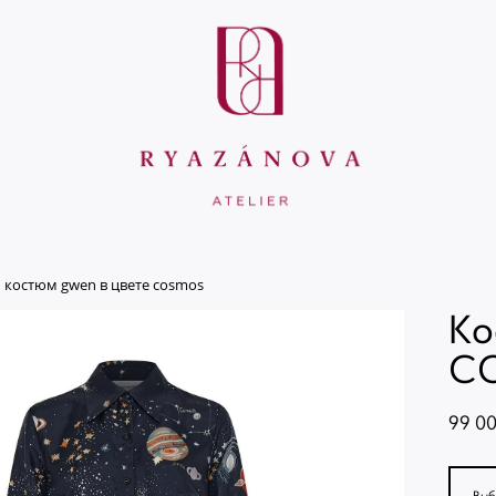
костюм gwen в цвете cosmos
Ко
C
99 00
Выб