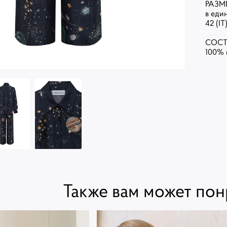
РАЗМ
в еди
42 (IT
СОС
100% 
Также вам может пон