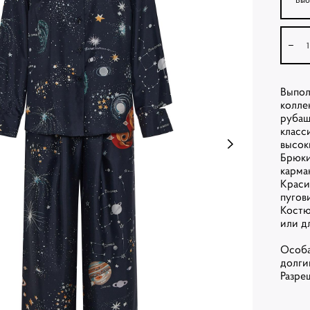
Выпол
колле
рубаш
класс
высок
Брюки
карма
Краси
пугов
Костю
или д
Особа
долги
Разре