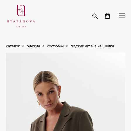
каталог
>
одежда
>
костюмы
>
пиджак amelia из шелка