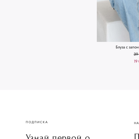
Блуза с запо
39
19
ПОДПИСКА
НА
П
Узнай первой о