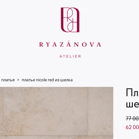
платья
>
платье nicole red из шелка
Пл
ше
77 00
62 00