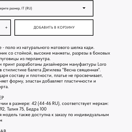
ерите размер, IT (RU)
ДОБАВИТЬ В КОРЗИНУ
е - поло из натурального матового шелка кади.
ник со стойкой, высокие манжеты, разрезы в боковых
 пуговицы из перламутра.
 и принт разработаны дизайнером мануфактуры Loro
, в стилистике балета Дягилева "Весна священная".
даря составу и плотности, платье не просвечивает,
няет форму, эластан добавляет пластичности и
орта.
ЕР
ичии в размере: 42 (44-46 RU), соответствует меркам:
92, Талия 75, Бедра 100
я модель также доступна к заказу по индивидуальным
м
ТАВ