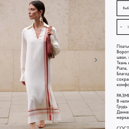
Выб
Плать
Ворот
швах,
Ткань
Piana
Благо
сохра
комф
РАЗМ
В нал
Грудь 
Данна
мерка
СОС