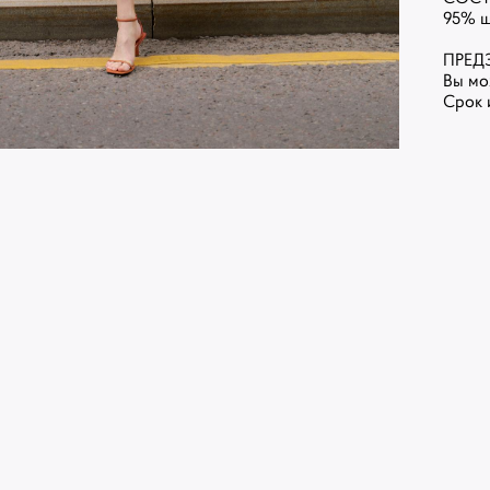
95% ш
ПРЕД
Вы мо
Срок 