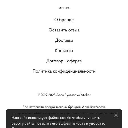
МЕНЮ
О бренде
Оставить отзыв
Доставка
Контакты
Договор - оферта
Политика конфиденциальности
©2019-2025 Anna Ryazanova Atelier
Все материалы предоставлены брендом Anna Ryazanova
Копирование любых материалов осуществляется только с разрешения
Наш сайт использует файлы cookie чтобы улучшить
правообладателя сайта.
работу сайта, повысить его эффективность и удобство.